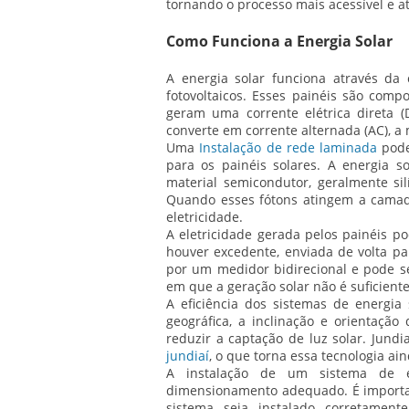
tornando o processo mais acessível e a
Como Funciona a Energia Solar
A energia solar funciona através da 
fotovoltaicos. Esses painéis são compo
geram uma corrente elétrica direta (
converte em corrente alternada (AC), a
Uma
Instalação de rede laminada
pode
para os painéis solares. A energia
material semicondutor, geralmente sil
Quando esses fótons atingem a camada
eletricidade.
A eletricidade gerada pelos painéis 
houver excedente, enviada de volta par
por um medidor bidirecional e pode s
em que a geração solar não é suficient
A eficiência dos sistemas de energia 
geográfica, a inclinação e orientaç
reduzir a captação de luz solar. Jundi
jundiaí
, o que torna essa tecnologia ain
A instalação de um sistema de e
dimensionamento adequado. É important
sistema seja instalado corretament