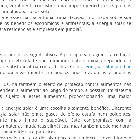
ma, geralmente consistindo na limpeza periódica dos painéis
sam bloquear a luz solar.
na é essencial para tomar uma decisão informada sobre sua
e os benefícios econômicos e ambientais, a energia solar se
ra residências e empresas em Jundiaí.
os econômicos significativos. A principal vantagem é a redução
ópria eletricidade, você diminui ou até elimina a dependência
ção substancial na conta de luz. Com a
energia solar jundiaí
,
orno do investimento em poucos anos, devido às economias
 luz, há também o efeito de proteção contra aumentos nas
as tendem a aumentar ao longo do tempo, e possuir um sistema
os sujeito a esses aumentos, proporcionando uma maior
 a energia solar é uma escolha altamente benéfica. Diferente
rgia solar não emite gases de efeito estufa nem poluentes,
nte mais limpo e saudável. Este compromisso com a
combater as mudanças climáticas, mas também pode melhorar
 consumidores e parceiros.
ez mais um fator decisivo para consumidores, investidores e