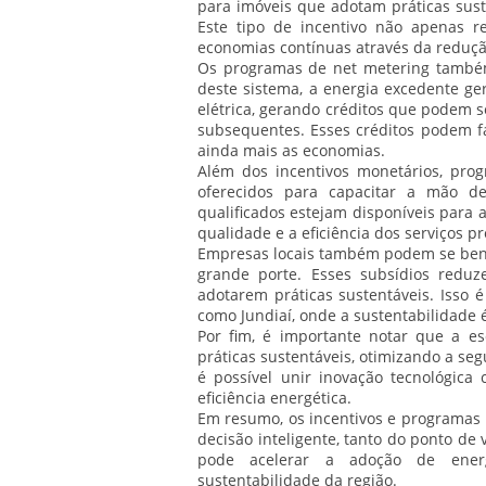
para imóveis que adotam práticas suste
Este tipo de incentivo não apenas r
economias contínuas através da reduçã
Os programas de net metering também
deste sistema, a energia excedente ger
elétrica, gerando créditos que podem 
subsequentes. Esses créditos podem fa
ainda mais as economias.
Além dos incentivos monetários, pro
oferecidos para capacitar a mão de
qualificados estejam disponíveis para 
qualidade e a eficiência dos serviços p
Empresas locais também podem se benefi
grande porte. Esses subsídios reduz
adotarem práticas sustentáveis. Isso
como Jundiaí, onde a sustentabilidade 
Por fim, é importante notar que a e
práticas sustentáveis, otimizando a se
é possível unir inovação tecnológic
eficiência energética.
Em resumo, os incentivos e programas l
decisão inteligente, tanto do ponto de
pode acelerar a adoção de energi
sustentabilidade da região.