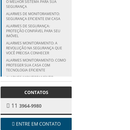
O MELHOR SISTEMA PARA SUA
SEGURANÇA
ALARMES DE MONITORAMENTO:
SEGURANÇA EFICIENTE EM CASA
ALARMES DE SEGURANÇA:
PROTEÇÃO CONFIÁVEL PARA SEU
IMÓVEL
ALARMES MONITORAMENTO: A
REVOLUÇÃO NA SEGURANÇA QUE
VOCÊ PRECISA CONHECER
ALARMES MONITORAMENTO: COMO
PROTEGER SUA CASA COM
TECNOLOGIA EFICIENTE
ALARMES MONITORAMENTO:
PROTEJA SUA CASA EFICAZMENTE
ALARMES MONITORAMENTO:
CONTATOS
SEGURANÇA EM PRIMEIRO LUGAR
ALARMES SEM FIO: SEGURANÇA
11
3964-9980
PRÁTICA E EFICAZ
BENEFÍCIOS DA ENERGIA SOLAR
JUNDIAÍ PARA VOCÊ
ENTRE EM CONTATO
BENEFÍCIOS DA REDE LAMINADA