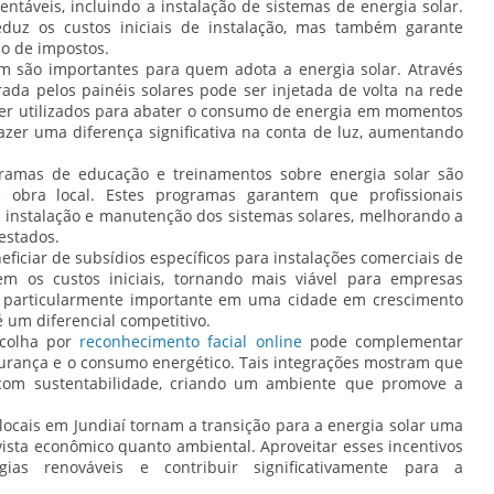
ntáveis, incluindo a instalação de sistemas de energia solar.
eduz os custos iniciais de instalação, mas também garante
o de impostos.
 são importantes para quem adota a energia solar. Através
ada pelos painéis solares pode ser injetada de volta na rede
ser utilizados para abater o consumo de energia em momentos
zer uma diferença significativa na conta de luz, aumentando
gramas de educação e treinamentos sobre energia solar são
 obra local. Estes programas garantem que profissionais
a instalação e manutenção dos sistemas solares, melhorando a
restados.
ciar de subsídios específicos para instalações comerciais de
em os custos iniciais, tornando mais viável para empresas
 é particularmente importante em uma cidade em crescimento
é um diferencial competitivo.
scolha por
reconhecimento facial online
pode complementar
gurança e o consumo energético. Tais integrações mostram que
a com sustentabilidade, criando um ambiente que promove a
ocais em Jundiaí tornam a transição para a energia solar uma
 vista econômico quanto ambiental. Aproveitar esses incentivos
as renováveis e contribuir significativamente para a