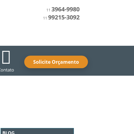
3964-9980
11
99215-3092
11
Solicite Orçamento
Contato
BLOG