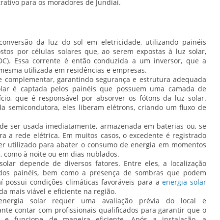
trativo para os moradores de Jundiaí.
conversão da luz do sol em eletricidade, utilizando painéis
stos por células solares que, ao serem expostas à luz solar,
DC). Essa corrente é então conduzida a um inversor, que a
 mesma utilizada em residências e empresas.
 complementar, garantindo segurança e estrutura adequada
 solar é captada pelos painéis que possuem uma camada de
ício, que é responsável por absorver os fótons da luz solar.
 semicondutora, eles liberam elétrons, criando um fluxo de
pode ser usada imediatamente, armazenada em baterias ou, se
a a rede elétrica. Em muitos casos, o excedente é registrado
er utilizado para abater o consumo de energia em momentos
e, como à noite ou em dias nublados.
solar depende de diversos fatores. Entre eles, a localização
ão dos painéis, bem como a presença de sombras que podem
aí possui condições climáticas favoráveis para a
energia solar
da mais viável e eficiente na região.
nergia solar requer uma avaliação prévia do local e
e contar com profissionais qualificados para garantir que o
e e funcione de maneira eficiente. Após a instalação, a