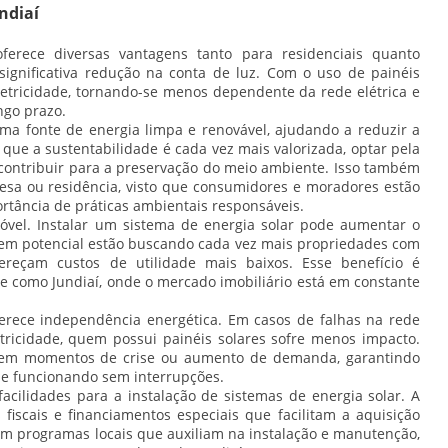
ndiaí
ferece diversas vantagens tanto para residenciais quanto
significativa redução na conta de luz. Com o uso de painéis
letricidade, tornando-se menos dependente da rede elétrica e
ngo prazo.
ma fonte de energia limpa e renovável, ajudando a reduzir a
e a sustentabilidade é cada vez mais valorizada, optar pela
 contribuir para a preservação do meio ambiente. Isso também
a ou residência, visto que consumidores e moradores estão
rtância de práticas ambientais responsáveis.
óvel. Instalar um sistema de energia solar pode aumentar o
 em potencial estão buscando cada vez mais propriedades com
fereçam custos de utilidade mais baixos. Esse benefício é
 como Jundiaí, onde o mercado imobiliário está em constante
erece independência energética. Em casos de falhas na rede
etricidade, quem possui painéis solares sofre menos impacto.
l em momentos de crise ou aumento de demanda, garantindo
ue funcionando sem interrupções.
 facilidades para a instalação de sistemas de energia solar. A
s fiscais e financiamentos especiais que facilitam a aquisição
tem programas locais que auxiliam na instalação e manutenção,