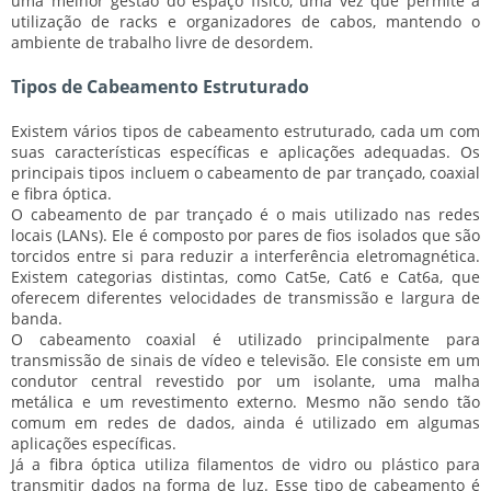
uma
melhor gestão do espaço físico
, uma vez que permite a
utilização de racks e organizadores de cabos, mantendo o
ambiente de trabalho livre de desordem.
Tipos de Cabeamento Estruturado
Existem vários tipos de cabeamento estruturado, cada um com
suas características específicas e aplicações adequadas. Os
principais tipos incluem o cabeamento de
par trançado
,
coaxial
e
fibra óptica
.
O cabeamento de
par trançado
é o mais utilizado nas redes
locais (LANs). Ele é composto por pares de fios isolados que são
torcidos entre si para reduzir a interferência eletromagnética.
Existem categorias distintas, como
Cat5e
,
Cat6
e
Cat6a
, que
oferecem diferentes velocidades de transmissão e largura de
banda.
O cabeamento
coaxial
é utilizado principalmente para
transmissão de sinais de vídeo e televisão. Ele consiste em um
condutor central revestido por um isolante, uma malha
metálica e um revestimento externo. Mesmo não sendo tão
comum em redes de dados, ainda é utilizado em algumas
aplicações específicas.
Já a
fibra óptica
utiliza filamentos de vidro ou plástico para
transmitir dados na forma de luz. Esse tipo de cabeamento é