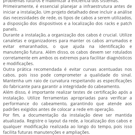
problemas futuros e maximizar a eficiência dos sistemas.
Primeiramente, é essencial
planejar a infraestrutura
antes de
iniciar a instalação. Um projeto detalhado deve incluir a análise
das necessidades de rede, os tipos de cabos a serem utilizados,
a disposição dos dispositivos e a localização dos racks e patch
panels.
Durante a instalação, a
organização dos cabos
é crucial. Utilize
canaletas e organizadores para manter os cabos arrumados e
evitar emaranhados, o que ajuda na identificação e
manutenção futura. Além disso, os cabos devem ser rotulados
corretamente em ambos os extremos para facilitar diagnósticos
e modificações.
Outra prática recomendada é
evitar curvas acentuadas
nos
cabos, pois isso pode comprometer a qualidade do sinal.
Mantenha um raio de curvatura respeitando as especificações
do fabricante para garantir a integridade do cabeamento.
Além disso, é importante
realizar testes de certificação
após a
instalação. Utilize ferramentas apropriadas para verificar a
performance do cabeamento, garantindo que atende aos
padrões exigidos antes de colocar a rede em operação.
Por fim, a
documentação da instalação
deve ser mantida
atualizada. Registre o layout da rede, a localização dos cabos e
qualquer modificação realizada ao longo do tempo, pois isso
facilita futuras manutenções e ampliações.