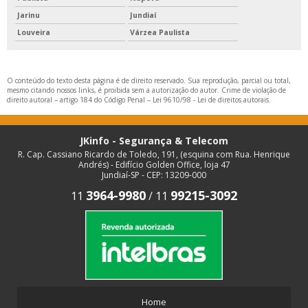
Jarinu
Jundiaí
Louveira
Várzea Paulista
O conteúdo do texto desta página é de direito reservado. Sua reprodução, parcial ou total,
mesmo citando nossos links, é proibida sem a autorização do autor. Crime de violação de
direito autoral – artigo 184 do Código Penal –
Lei 9610/98 - Lei de direitos autorais
.
JKinfo - Segurança & Telecom
R. Cap. Cassiano Ricardo de Toledo, 191, (esquina com Rua. Henrique
Andrés) - Edifício Golden Office, loja 47
Jundiaí-SP - CEP: 13209-000
3964-9980
99215-3092
11
/
11
Home