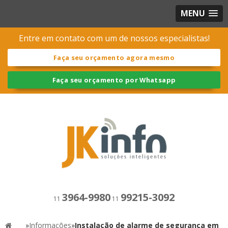
MENU
Entre em contato com um de nossos especialistas!
Faça seu orçamento agora mesmo
Faça seu orçamento por Whatsapp
3964-9980
99215-3092
11
11
»
Informações
»
Instalação de alarme de segurança em