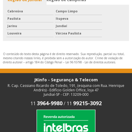
Cabreúva
Campo Limpo
Paulista
Itupeva
Jarinu
Jundiaí
Louveira
Várzea Paulista
O conteúdo do texto desta página é de direito reservado. Sua reprodução, parcial ou total,
mesmo citando nossos links, é proibida sem a autorização do autor. Crime de violação de
direito autoral – artigo 184 do Código Penal –
Lei 9610/98 - Lei de direitos autorais
.
JKinfo - Segurança & Telecom
R. Cap. Cassiano Ricardo de Toledo, 191, (esquina com Rua. Henrique
Andrés) - Edifício Golden Office, loja 47
Jundiaí-SP - CEP: 13209-000
3964-9980
99215-3092
11
/
11