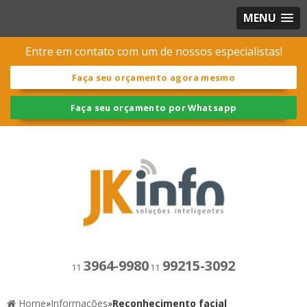
MENU
Entre em contato com um de nossos especialistas!
Faça seu orçamento agora mesmo
Faça seu orçamento por Whatsapp
3964-9980
99215-3092
11
11
Home
»
Informações
»
Reconhecimento facial