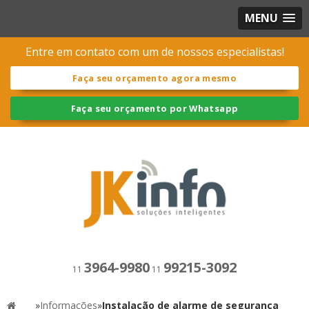
MENU
Entre em contato com um de nossos especialistas!
Faça seu orçamento agora mesmo
Faça seu orçamento por Whatsapp
3964-9980
99215-3092
11
11
»
Informações
»
Instalação de alarme de segurança