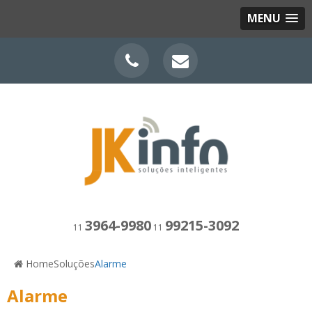
MENU
3964-9980
99215-3092
11
11
Home
Soluções
Alarme
Alarme