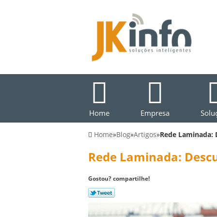
Home
Empresa
Solu
Home
»
Blog
»
Artigos
»
Rede Laminada: 
Rede Laminada: Descu
Gostou? compartilhe!