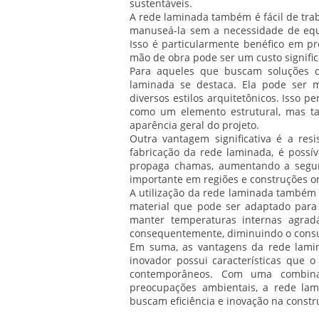
sustentáveis.
A rede laminada também é fácil de trab
manuseá-la sem a necessidade de equi
Isso é particularmente benéfico em pr
mão de obra pode ser um custo signific
Para aqueles que buscam soluções q
laminada se destaca. Ela pode ser 
diversos estilos arquitetônicos. Isso 
como um elemento estrutural, mas t
aparência geral do projeto.
Outra vantagem significativa é a re
fabricação da rede laminada, é possí
propaga chamas, aumentando a segura
importante em regiões e construções on
A utilização da rede laminada também 
material que pode ser adaptado para
manter temperaturas internas agradáv
consequentemente, diminuindo o cons
Em suma, as vantagens da rede lamin
inovador possui características que 
contemporâneos. Com uma combinação
preocupações ambientais, a rede lam
buscam eficiência e inovação na constru