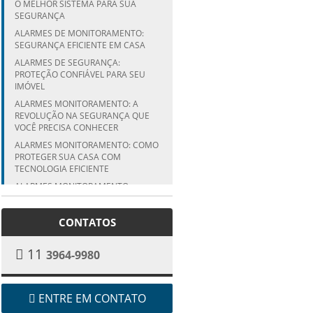
O MELHOR SISTEMA PARA SUA
SEGURANÇA
ALARMES DE MONITORAMENTO:
SEGURANÇA EFICIENTE EM CASA
ALARMES DE SEGURANÇA:
PROTEÇÃO CONFIÁVEL PARA SEU
IMÓVEL
ALARMES MONITORAMENTO: A
REVOLUÇÃO NA SEGURANÇA QUE
VOCÊ PRECISA CONHECER
ALARMES MONITORAMENTO: COMO
PROTEGER SUA CASA COM
TECNOLOGIA EFICIENTE
ALARMES MONITORAMENTO:
PROTEJA SUA CASA EFICAZMENTE
ALARMES MONITORAMENTO:
CONTATOS
SEGURANÇA EM PRIMEIRO LUGAR
ALARMES SEM FIO: SEGURANÇA
11
3964-9980
PRÁTICA E EFICAZ
BENEFÍCIOS DA ENERGIA SOLAR
JUNDIAÍ PARA VOCÊ
ENTRE EM CONTATO
BENEFÍCIOS DA REDE LAMINADA