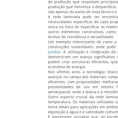
de produção que respeitam princípios 
produção que minimiza o desperdício. 
não apenas do ponto de vista técnico 
A rede laminada pode ser encontra
necessidades específicas de cada proje
única na hora de especificar os mate
outros elementos construtivos, com
termos de resistência e versatilidade.
Um exemplo interessante de como a 
construções sustentáveis, onde pod
jundiaí
. A utilização e integração d
demonstram um avanço significativo n
podem criar estruturas eficientes, q
economia de energia.
Nos últimos anos, a tecnologia relac
avanços no campo dos materiais compo
eficientes, com propriedades melhora
possibilidades de uso em setores f
aeroespacial, onde a leveza e a resistê
Outro aspecto crucial da rede lamina
temperatura. Os materiais utilizados s
torna ideais para aplicações em ambient
exposição à água e à salinidade comume
É importante ressaltar que, ao escol