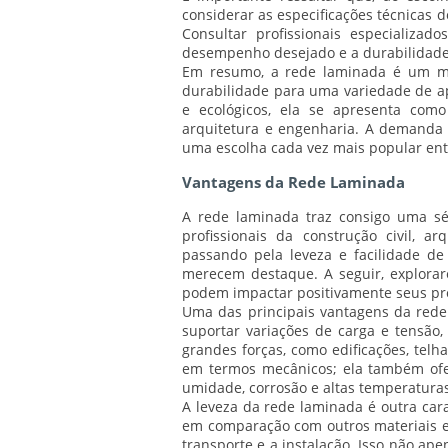
considerar as especificações técnicas 
Consultar profissionais especializad
desempenho desejado e a durabilidade
Em resumo, a rede laminada é um mate
durabilidade para uma variedade de ap
e ecológicos, ela se apresenta com
arquitetura e engenharia. A demanda p
uma escolha cada vez mais popular entr
Vantagens da Rede Laminada
A rede laminada traz consigo uma s
profissionais da construção civil, a
passando pela leveza e facilidade de
merecem destaque. A seguir, explorar
podem impactar positivamente seus pro
Uma das principais vantagens da rede 
suportar variações de carga e tensão,
grandes forças, como edificações, telh
em termos mecânicos; ela também ofer
umidade, corrosão e altas temperaturas
A leveza da rede laminada é outra cara
em comparação com outros materiais est
transporte e a instalação. Isso não a