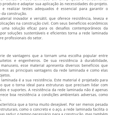
do produto e adaptar sua aplicação às necessidades do projeto.
os e realizar testes adequados é essencial para garantir o
 da construção.
rial inovador e versátil, que oferece resistência, leveza e
licações na construção civil. Com seus benefícios econômicos
o uma solução eficaz para os desafios contemporâneos da
or soluções sustentáveis e eficientes torna a rede laminada
e profissionais do setor.
érie de vantagens que a tornam uma escolha popular entre
rquitetos e engenheiros. De sua resistência à durabilidade,
 manuseio, esse material apresenta diversos benefícios que
emos as principais vantagens da rede laminada e como elas
jetos.
laminada é a sua resistência. Este material é projetado para
 o que o torna ideal para estruturas que precisam lidar com
ados e suportes. A resistência da rede laminada não é apenas
ece boa resistência a condições ambientais adversas, como
.
cterística que a torna muito desejável. Por ser menos pesada
ruturais, como o concreto e o aço, a rede laminada facilita o
penas reduz o tempo necessário para a construção, mas também