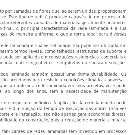
to por camadas de fibras que, ao serem unidas, proporcionam
eve. Este tipo de rede é produzido através de um processo de
colar diferentes camadas de materiais, geralmente polímeros
 final. A principal característica da rede laminada é a sua
rgas de maneira uniforme, o que a torna ideal para diversas
ede laminada é sua versatilidade. Ela pode ser utilizada em
 mesmo tempo leveza, como telhados, estruturas de suporte e
 pode ser aplicada em construções residenciais, comerciais e
 popular entre engenheiros e arquitetos que buscam soluções
a rede laminada também possui uma ótima durabilidade. Os
 são projetados para resistir a condições climáticas adversas,
a que, ao utilizar a rede laminada em seus projetos, você pode
el ao longo dos anos, sem a necessidade de manutenção
ar é o aspecto econômico. A aplicação da rede laminada pode
ais e diminuição do tempo de execução das obras, uma vez
porte e a instalação. Isso não apenas gera economias diretas,
bilidade da construção, pois a redução de materiais impacta
s fabricantes de redes laminadas têm investido em processos