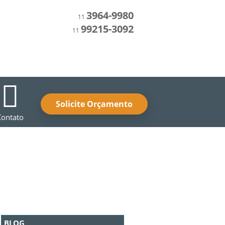
3964-9980
11
99215-3092
11
Solicite Orçamento
Contato
BLOG