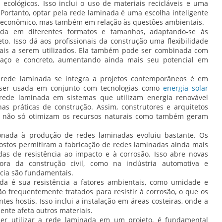
ecológicos. Isso inclui o uso de materiais recicláveis e uma
Portanto, optar pela rede laminada é uma escolha inteligente
e econômico, mas também em relação às questões ambientais.
da em diferentes formatos e tamanhos, adaptando-se às
to. Isso dá aos profissionais da construção uma flexibilidade
riais a serem utilizados. Ela também pode ser combinada com
o aço e concreto, aumentando ainda mais seu potencial em
rede laminada se integra a projetos contemporâneos é em
e ser usada em conjunto com tecnologias como
energia solar
a rede laminada em sistemas que utilizam energia renovável
as práticas de construção. Assim, construtores e arquitetos
ue não só otimizam os recursos naturais como também geram
ionada à produção de redes laminadas evoluiu bastante. Os
stos permitiram a fabricação de redes laminadas ainda mais
das de resistência ao impacto e à corrosão. Isso abre novas
ora da construção civil, como na indústria automotiva e
ncia são fundamentais.
da é sua resistência a fatores ambientais, como umidade e
ão frequentemente tratados para resistir à corrosão, o que os
es hostis. Isso inclui a instalação em áreas costeiras, onde a
nte afeta outros materiais.
her utilizar a rede laminada em um projeto, é fundamental