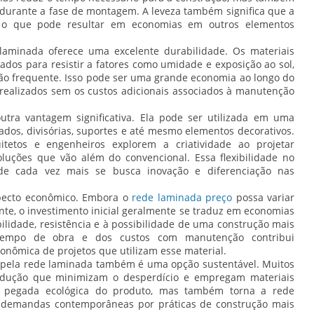
 durante a fase de montagem. A leveza também significa que a
 o que pode resultar em economias em outros elementos
 laminada oferece uma excelente durabilidade. Os materiais
tados para resistir a fatores como umidade e exposição ao sol,
o frequente. Isso pode ser uma grande economia ao longo do
realizados sem os custos adicionais associados à manutenção
utra vantagem significativa. Ela pode ser utilizada em uma
hados, divisórias, suportes e até mesmo elementos decorativos.
itetos e engenheiros explorem a criatividade ao projetar
oluções que vão além do convencional. Essa flexibilidade no
e cada vez mais se busca inovação e diferenciação nas
specto econômico. Embora o
rede laminada preço
possa variar
te, o investimento inicial geralmente se traduz em economias
bilidade, resistência e à possibilidade de uma construção mais
 tempo de obra e dos custos com manutenção contribui
conômica de projetos que utilizam esse material.
a pela rede laminada também é uma opção sustentável. Muitos
rodução que minimizam o desperdício e empregam materiais
 a pegada ecológica do produto, mas também torna a rede
 demandas contemporâneas por práticas de construção mais