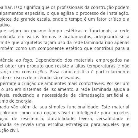
alhar. Isso significa que os profissionais da construção podem
pamentos especiais, o que agiliza o processo de instalação.
ojetos de grande escala, onde o tempo é um fator crítico e a
ativo.
ue sejam ao mesmo tempo estéticas e funcionais, a rede
moldada em várias formas e acabamentos, adequando-se a
permite que arquitetos façam uso da rede laminada não apenas
ambém como um componente estético que contribui para a
sistência ao fogo. Dependendo dos materiais empregados na
vel obter um produto que resiste a altas temperaturas e não
nça em construções. Essa característica é particularmente
de os riscos de incêndio são elevados.
permite a criação de ambientes mais confortáveis. Por ser um
 o uso em sistemas de isolamento, a rede laminada ajuda a
eis, reduzindo a necessidade de climatização artificial e,
umo de energia.
ada vão além da sua simples funcionalidade. Este material
o colocam como uma opção viável e inteligente para projetos
 de resistência, durabilidade, leveza, versatilidade e
inada se revela uma escolha estratégica para aqueles que
ção civil.