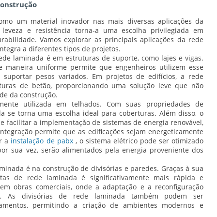
Construção
omo um material inovador nas mais diversas aplicações da
 leveza e resistência torna-a uma escolha privilegiada em
rabilidade. Vamos explorar as principais aplicações da rede
tegra a diferentes tipos de projetos.
de laminada é em estruturas de suporte, como lajes e vigas.
de maneira uniforme permite que engenheiros utilizem esse
suportar pesos variados. Em projetos de edifícios, a rede
uturas de betão, proporcionando uma solução leve que não
de da construção.
nte utilizada em telhados. Com suas propriedades de
la se torna uma escolha ideal para coberturas. Além disso, o
 facilitar a implementação de sistemas de energia renovável,
 integração permite que as edificações sejam energeticamente
ar a
instalação de pabx
, o sistema elétrico pode ser otimizado
or sua vez, serão alimentados pela energia proveniente dos
laminada é na construção de divisórias e paredes. Graças à sua
eitas de rede laminada é significativamente mais rápida e
 em obras comerciais, onde a adaptação e a reconfiguração
is. As divisórias de rede laminada também podem ser
bamentos, permitindo a criação de ambientes modernos e