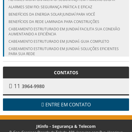
ALARMES SEM FIO: SEGURANÇA PRÁTICA E EFICAZ
BENEFÍCIOS DA ENERGIA SOLAR JUNDIAÍ PARA VOCÊ
BENEFÍCIOS DA REDE LAMINADA PARA CONSTRUÇÕES
CABEAMENTO ESTRUTURADO EM JUNDIAÍ FACILITA SUA CONEXÃO
AUMENTANDO A EFICIÊNCIA
CABEAMENTO ESTRUTURADO EM JUNDIAÍ: GUIA COMPLETO
CABEAMENTO ESTRUTURADO EM JUNDIAÍ: SOLUÇÕES EFICIENTES
PARA SUA REDE
CÂMERAS DE SEGURANÇA: TRANSFORME SUA PROTEÇÃO COM
VENDA E INSTALAÇÃO ESPECIALIZADA
CONTATOS
COMO ESCOLHER A MELHOR EMPRESA DE REDE LAMINADA EM
CAMPINAS
11
3964-9980
COMO ESCOLHER A MELHOR EMPRESA DE REDE LAMINADA EM
ITUPEVA
COMO ESCOLHER A MELHOR EMPRESA DE REDE LAMINADA EM
JUNDIAÍ PARA SUAS NECESSIDADES
ENTRE EM CONTATO
COMO ESCOLHER A MELHOR REDE LAMINADA CORTANTE EM JUNDIAÍ
COMO ESCOLHER A MELHOR REDE LAMINADA CORTANTE EM JUNDIAÍ
PARA SUAS NECESSIDADES
JKinfo - Segurança & Telecom
COMO ESCOLHER O ALARME DE SEGURANÇA IDEAL PARA SEU