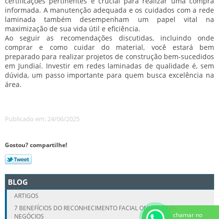
certificações pertinentes é crucial para realizar uma compra
informada. A manutenção adequada e os cuidados com a rede
laminada também desempenham um papel vital na
maximização de sua vida útil e eficiência.
Ao seguir as recomendações discutidas, incluindo onde
comprar e como cuidar do material, você estará bem
preparado para realizar projetos de construção bem-sucedidos
em Jundiaí. Investir em redes laminadas de qualidade é, sem
dúvida, um passo importante para quem busca excelência na
área.
Publicado em: 24/06/2025
Gostou? compartilhe!
BLOG
ARTIGOS
7 BENEFÍCIOS DO RECONHECIMENTO FACIAL ONLINE PARA
chamar no
NEGÓCIOS