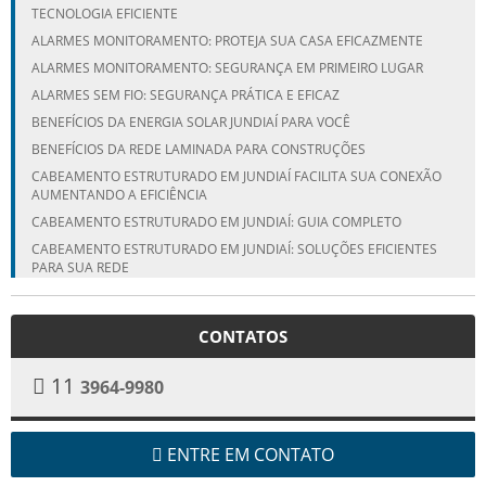
TECNOLOGIA EFICIENTE
ALARMES MONITORAMENTO: PROTEJA SUA CASA EFICAZMENTE
ALARMES MONITORAMENTO: SEGURANÇA EM PRIMEIRO LUGAR
ALARMES SEM FIO: SEGURANÇA PRÁTICA E EFICAZ
BENEFÍCIOS DA ENERGIA SOLAR JUNDIAÍ PARA VOCÊ
BENEFÍCIOS DA REDE LAMINADA PARA CONSTRUÇÕES
CABEAMENTO ESTRUTURADO EM JUNDIAÍ FACILITA SUA CONEXÃO
AUMENTANDO A EFICIÊNCIA
CABEAMENTO ESTRUTURADO EM JUNDIAÍ: GUIA COMPLETO
CABEAMENTO ESTRUTURADO EM JUNDIAÍ: SOLUÇÕES EFICIENTES
PARA SUA REDE
CÂMERAS DE SEGURANÇA: TRANSFORME SUA PROTEÇÃO COM
VENDA E INSTALAÇÃO ESPECIALIZADA
CONTATOS
COMO ESCOLHER A MELHOR EMPRESA DE REDE LAMINADA EM
CAMPINAS
11
3964-9980
COMO ESCOLHER A MELHOR EMPRESA DE REDE LAMINADA EM
ITUPEVA
COMO ESCOLHER A MELHOR EMPRESA DE REDE LAMINADA EM
JUNDIAÍ PARA SUAS NECESSIDADES
ENTRE EM CONTATO
COMO ESCOLHER A MELHOR REDE LAMINADA CORTANTE EM JUNDIAÍ