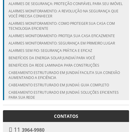
ALARMES DE SEGURANÇA: PROTEÇÃO CONFIÁVEL PARA SEU IMÓVEL
ALARMES MONITORAMENTO: A REVOLUÇÃO NA SEGURANÇA QUE
VOCÊ PRECISA CONHECER
ALARMES MONITORAMENTO: COMO PROTEGER SUA CASA COM
TECNOLOGIA EFICIENTE
ALARMES MONITORAMENTO: PROTEJA SUA CASA EFICAZMENTE
ALARMES MONITORAMENTO: SEGURANÇA EM PRIMEIRO LUGAR
ALARMES SEM FIO: SEGURANÇA PRÁTICA E EFICAZ
BENEFÍCIOS DA ENERGIA SOLAR JUNDIAÍ PARA VOCÊ
BENEFÍCIOS DA REDE LAMINADA PARA CONSTRUÇÕES
CABEAMENTO ESTRUTURADO EM JUNDIAÍ FACILITA SUA CONEXÃO
AUMENTANDO A EFICIÊNCIA
CABEAMENTO ESTRUTURADO EM JUNDIAÍ: GUIA COMPLETO
CABEAMENTO ESTRUTURADO EM JUNDIAÍ: SOLUÇÕES EFICIENTES
PARA SUA REDE
CÂMERAS DE SEGURANÇA: TRANSFORME SUA PROTEÇÃO COM
VENDA E INSTALAÇÃO ESPECIALIZADA
CONTATOS
COMO ESCOLHER A MELHOR EMPRESA DE REDE LAMINADA EM
CAMPINAS
11
3964-9980
COMO ESCOLHER A MELHOR EMPRESA DE REDE LAMINADA EM