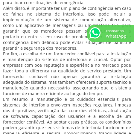
para lidar com situações de emergência.
Além disso, é importante ter um plano de contingência em caso
de falhas no sistema de interfonia. Isso pode incluir a
implementação de um sistema de comunicação alternativo,
como um aplicativo de mensagens ou um telefone fixo, para
garantir que os moradores possam se comunicar com a
chamar no
WhatsApp
portaria ou entre si em caso de problemas. Ter um plano de
contingência bem definido pode evitar situações de pânico e
garantir a segurança dos moradores.
Por fim, a escolha de um fornecedor confiável para a instalação
e manutenção do sistema de interfonia é crucial. Optar por
empresas com boa reputação e experiência no mercado pode
fazer toda a diferença na qualidade do serviço prestado. Um
fornecedor confiável não apenas garantirá a instalação
adequada do sistema, mas também oferecerá suporte técnico e
manutenção quando necessário, assegurando que o sistema
funcione de maneira eficiente ao longo do tempo.
Em resumo, a manutenção e os cuidados essenciais para
sistemas de interfonia envolvem inspeções regulares, limpeza
dos dispositivos, verificação das conexões elétricas, atualização
de software, capacitação dos usuários e a escolha de um
fornecedor confiável. Ao adotar essas práticas, os condomínios
podem garantir que seus sistemas de interfonia funcionem de
maneira eficiente e segura, proporcionando tranquilidade e