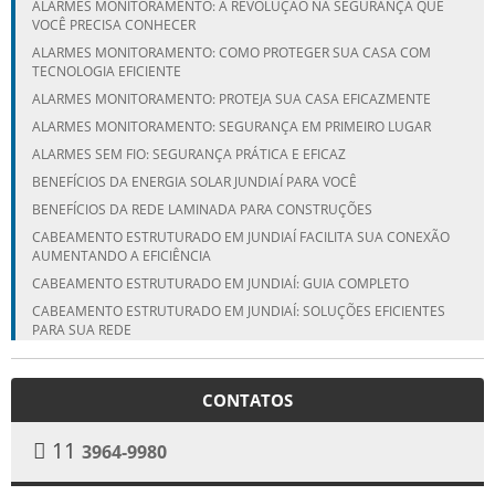
ALARMES MONITORAMENTO: A REVOLUÇÃO NA SEGURANÇA QUE
VOCÊ PRECISA CONHECER
ALARMES MONITORAMENTO: COMO PROTEGER SUA CASA COM
TECNOLOGIA EFICIENTE
ALARMES MONITORAMENTO: PROTEJA SUA CASA EFICAZMENTE
ALARMES MONITORAMENTO: SEGURANÇA EM PRIMEIRO LUGAR
ALARMES SEM FIO: SEGURANÇA PRÁTICA E EFICAZ
BENEFÍCIOS DA ENERGIA SOLAR JUNDIAÍ PARA VOCÊ
BENEFÍCIOS DA REDE LAMINADA PARA CONSTRUÇÕES
CABEAMENTO ESTRUTURADO EM JUNDIAÍ FACILITA SUA CONEXÃO
AUMENTANDO A EFICIÊNCIA
CABEAMENTO ESTRUTURADO EM JUNDIAÍ: GUIA COMPLETO
CABEAMENTO ESTRUTURADO EM JUNDIAÍ: SOLUÇÕES EFICIENTES
PARA SUA REDE
CÂMERAS DE SEGURANÇA: TRANSFORME SUA PROTEÇÃO COM
VENDA E INSTALAÇÃO ESPECIALIZADA
CONTATOS
COMO ESCOLHER A MELHOR EMPRESA DE REDE LAMINADA EM
CAMPINAS
11
3964-9980
COMO ESCOLHER A MELHOR EMPRESA DE REDE LAMINADA EM
ITUPEVA