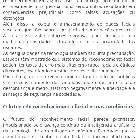
reconhecimento. Em alguns casos, a tecnologia pode identificar
erroneamente uma pessoa como sendo outra, resultando em
consequências prejudiciais, como falsas acusações ou
detenções.
Além disso, a coleta e armazenamento de dados faciais
suscitam questões sobre a
proteção de informações pessoais
.
A falta de regulamentações rigorosas pode levar ao uso
inadequado dos dados, colocando em risco a privacidade dos
usuários.
As desigualdades na tecnologia também são uma preocupação.
Estudos têm mostrado que sistemas de reconhecimento facial
podem ter
taxas de erro mais altas
em grupos raciais e étnicos
diferentes, levantando questões de viés e discriminação.
Por último, o uso do reconhecimento facial em locais públicos
sem o consentimento dos cidadãos pode criar um clima de
desconfiança e medo
, afetando negativamente a liberdade e a
sensação de segurança na sociedade.
O futuro do reconhecimento facial e suas tendências
O futuro do reconhecimento facial parece promissor,
impulsionado pelo avanço contínuo da
inteligência artificial
e
da
tecnologia de aprendizado de máquina
. Espera-se que os
algoritmos de reconhecimento facial se tornem ainda mais