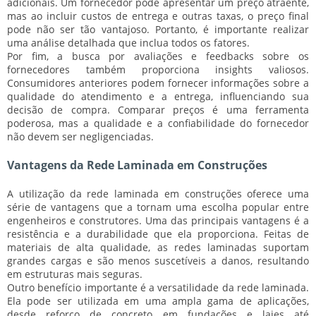
adicionais. Um fornecedor pode apresentar um preço atraente,
mas ao incluir custos de entrega e outras taxas, o preço final
pode não ser tão vantajoso. Portanto, é importante realizar
uma análise detalhada que inclua todos os fatores.
Por fim, a busca por
avaliações
e feedbacks sobre os
fornecedores também proporciona insights valiosos.
Consumidores anteriores podem fornecer informações sobre a
qualidade do atendimento e a entrega, influenciando sua
decisão de compra. Comparar preços é uma ferramenta
poderosa, mas a
qualidade
e a
confiabilidade
do fornecedor
não devem ser negligenciadas.
Vantagens da Rede Laminada em Construções
A utilização da rede laminada em construções oferece uma
série de
vantagens
que a tornam uma escolha popular entre
engenheiros e construtores. Uma das principais vantagens é a
resistência
e a
durabilidade
que ela proporciona. Feitas de
materiais de alta qualidade, as redes laminadas suportam
grandes cargas e são menos suscetíveis a danos, resultando
em estruturas mais seguras.
Outro benefício importante é a
versatilidade
da rede laminada.
Ela pode ser utilizada em uma ampla gama de aplicações,
desde reforço de concreto em fundações e lajes até