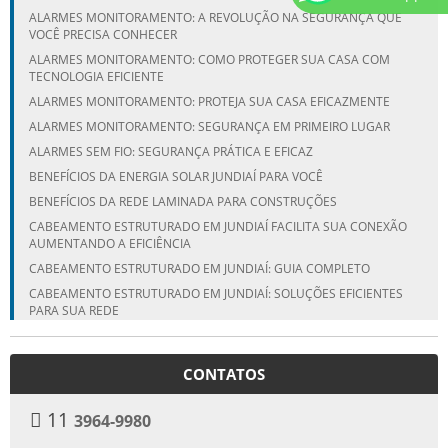
ALARMES MONITORAMENTO: A REVOLUÇÃO NA SEGURANÇA QUE
VOCÊ PRECISA CONHECER
ALARMES MONITORAMENTO: COMO PROTEGER SUA CASA COM
TECNOLOGIA EFICIENTE
ALARMES MONITORAMENTO: PROTEJA SUA CASA EFICAZMENTE
ALARMES MONITORAMENTO: SEGURANÇA EM PRIMEIRO LUGAR
ALARMES SEM FIO: SEGURANÇA PRÁTICA E EFICAZ
BENEFÍCIOS DA ENERGIA SOLAR JUNDIAÍ PARA VOCÊ
BENEFÍCIOS DA REDE LAMINADA PARA CONSTRUÇÕES
CABEAMENTO ESTRUTURADO EM JUNDIAÍ FACILITA SUA CONEXÃO
AUMENTANDO A EFICIÊNCIA
CABEAMENTO ESTRUTURADO EM JUNDIAÍ: GUIA COMPLETO
CABEAMENTO ESTRUTURADO EM JUNDIAÍ: SOLUÇÕES EFICIENTES
PARA SUA REDE
CÂMERAS DE SEGURANÇA: TRANSFORME SUA PROTEÇÃO COM
VENDA E INSTALAÇÃO ESPECIALIZADA
CONTATOS
COMO ESCOLHER A MELHOR EMPRESA DE REDE LAMINADA EM
CAMPINAS
11
3964-9980
COMO ESCOLHER A MELHOR EMPRESA DE REDE LAMINADA EM
ITUPEVA